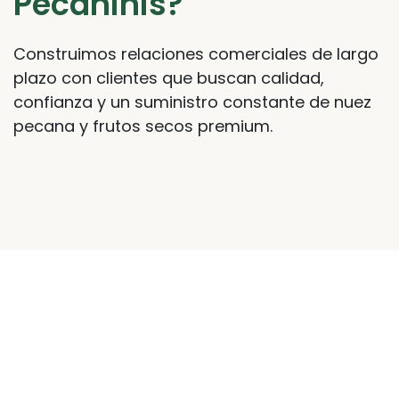
Pecaninis?
Construimos relaciones comerciales de largo
plazo con clientes que buscan calidad,
confianza y un suministro constante de nuez
pecana y frutos secos premium.
Nuestras Oficinas
84 NE LOOP 410 SUITE 252 San Antonio
TX 78216, USA
Blvd. Centenario 1200 Torreón,