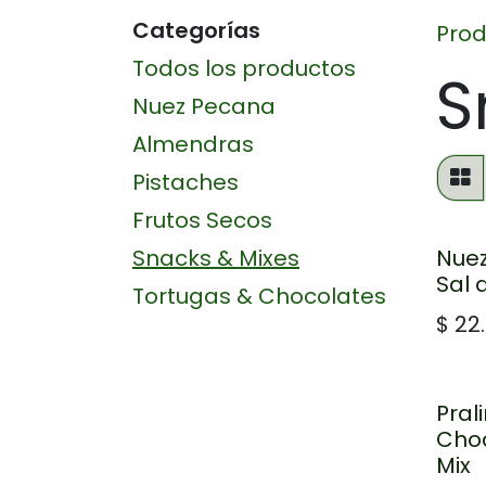
Categorías
Prod
Todos los productos
S
Nuez Pecana
Almendras
Pistaches
Frutos Secos
Snacks & Mixes
Nuez
Sal 
Tortugas & Chocolates
$
22
Pral
Cho
Mix