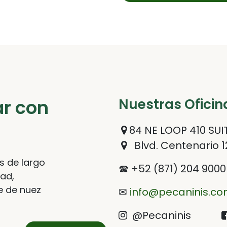
ar con
Nuestras Oficin
84 NE LOOP 410 SUIT
Blvd. Centenario 1
s de largo
☎ +52 (871) 204 9000
dad,
e de nuez
✉
info@pecaninis.c
@Pecaninis