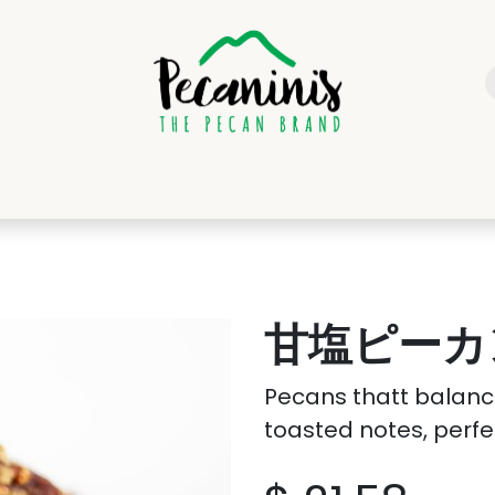
SOTROS
CALIDAD
PRODUCTOS
DISTRIBUIDORES
CONTA
甘塩ピーカ
Pecans thatt balance
toasted notes, perfe