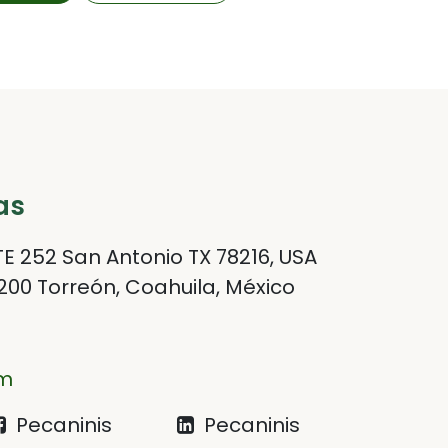
as
E 252 San Antonio TX 78216, USA
200 Torreón, Coahuila, México
om
Pecaninis
Pecaninis