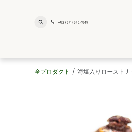
コンテンツへスキップ
+52 (871) 572 4549
INICIO
NO
全プロダクト
海塩入りローストナ