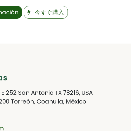
rmación
今すぐ購入
as
E 252 San Antonio TX 78216, USA
200 Torreón, Coahuila, México
om