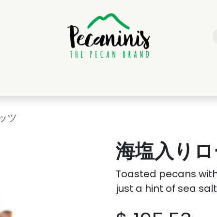
SOTROS
CALIDAD
PRODUCTOS
DISTRIBUIDORES
CONTA
ッツ
海塩入りロ
Toasted pecans with
just a hint of sea sal