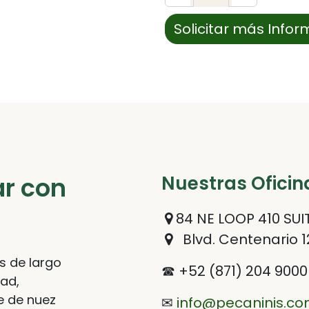
Solicitar más Info
ar con
Nuestras Oficin
84 NE LOOP 410 SUIT
Blvd. Centenario 1
s de largo
☎ +52 (871) 204 9000
dad,
e de nuez
✉
info@pecaninis.c