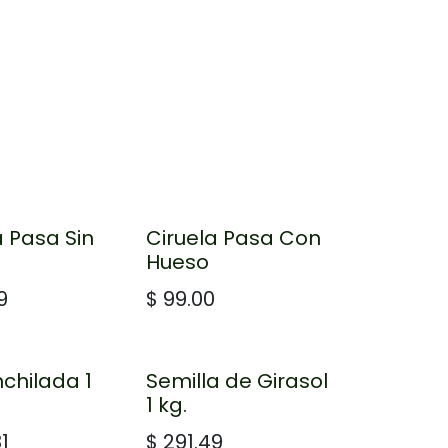
a Pasa Sin
Ciruela Pasa Con
Hueso
9
$
99.00
nchilada 1
Semilla de Girasol
1 kg.
1
$
291.49