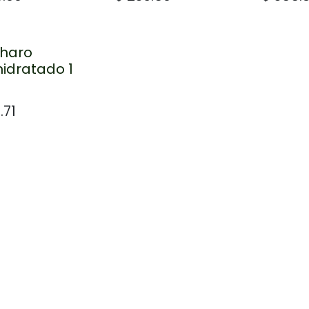
charo
idratado 1
.71