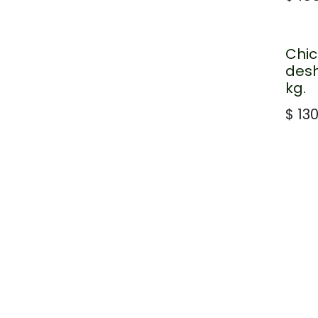
Chi
desh
kg.
$
130