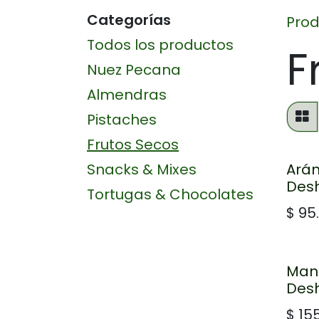
Categorías
Prod
Todos los productos
F
Nuez Pecana
Almendras
Pistaches
Frutos Secos
Snacks & Mixes
Ará
Des
Tortugas & Chocolates
$
95
Man
Des
$
15