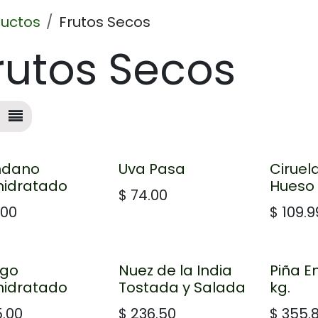
uctos
Frutos Secos
rutos Secos
ndano
Uva Pasa
Ciruel
hidratado
Hueso
$
74.00
.00
$
109.9
go
Nuez de la India
Piña E
hidratado
Tostada y Salada
kg.
5.00
$
236.50
$
355.8