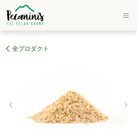
コンテンツへスキップ
全プロダクト