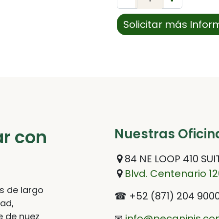
Solicitar más Info
ar con
Nuestras Oficin
84 NE LOOP 410 SUIT
Blvd. Centenario 1
s de largo
☎ +52 (871) 204 900
dad,
e de nuez
✉
info@pecaninis.c