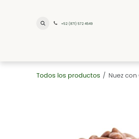
Ir al contenido
+52 (871) 572 4549
INICIO
NO
Todos los productos
Nuez con