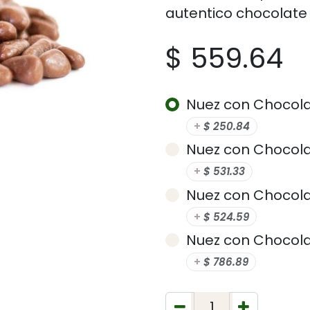
autentico chocolate 
$
559.64
Nuez con Chocola
+
$
250.84
Nuez con Chocola
+
$
531.33
Nuez con Chocola
+
$
524.59
Nuez con Chocola
+
$
786.89