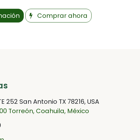
rmación
Comprar ahora
as
E 252 San Antonio TX 78216, USA
200 Torreón, Coahuila, México
0
om