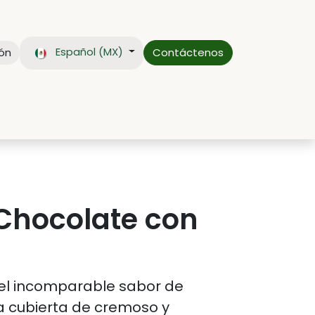
Español (MX)
ión
Contáctenos
CTO
BLOG
Chocolate con
 el incomparable sabor de
 cubierta de cremoso y