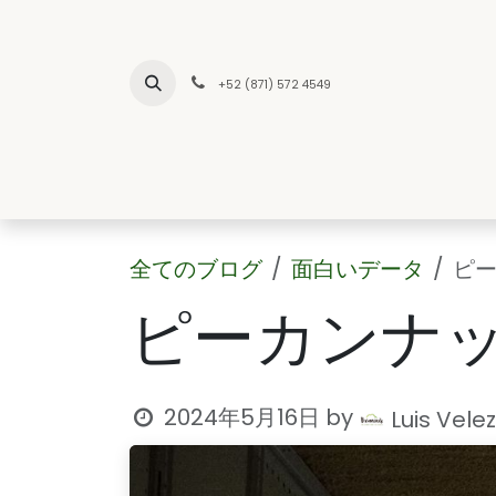
コンテンツへスキップ
+52 (871) 572 4549
INICIO
NO
全てのブログ
面白いデータ
ピ
ピーカンナ
2024年5月16日
by
Luis Velez